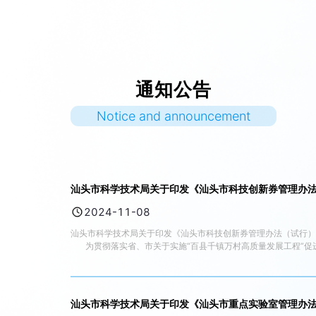
平新时代中国特色社会主义思想主题教育和党纪学习教育
成果、纵深推进全面从严治党的重要举措，全局党员干部
要自觉把思想和行动统一到党中央决策部署和省委、市委
的工作要求上来，以学习教育的实际成效拥护“两个确
立”、践行“两个维护”。 会议指出，要精心部署安排，
一体推进学习教育“学查改”。要在增强学习自觉、学有质
量上用力，充分运用理论学习中心组、读书班、专题党
通知公告
课、“三会一课”、主题党日活动等形式，深入开展学习研
讨，加强警示教育。要在增强查摆自觉、查有力度上用
Notice and announcement
力，结合工作和职责表查不足、找差距、明方向，全面深
入查找落实中央八项规定及其实施细则精神方面存在问
题。要在增强整改自觉、改有成效上用力，坚持当下改和
长久立相结合，突出抓好整改整治，即知即改、立行立
改，建立健全作风建设常态化长效化制度机制。要以严实
的作风抓学习教育，通过学习教育提振党员干部精气神，
汕头市科学技术局关于印发《汕头市科技创新券管理办
以更加优良的作风投入到工作中，把学习教育成果转化为
科技创新服务支撑汕头高质量发展的强大动力。
2024-11-08
汕头市科学技术局关于印发《汕头市科技创新券管理办法（试行）
为贯彻落实省、市关于实施“百县千镇万村高质量发展工程”促
新活力，特制定《汕头市科技创新券管理办
2024年8月14日 汕头市科技创新券管理办法（试行） 第一章
技资源开放共享，优化财政资助方式，降低企业创新成本，激活企
新型城市的若干政策措施的通知》（汕府〔2022〕105号）等
汕头市科学技术局关于印发《汕头市重点实验室管理办
级财政科技专项资金，对我市科技型中小企业向服务机构购买大型