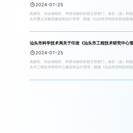
鼓励创新、诚实守信、公开透明、科学管理的原则。 第二章 组织
2024-01-25
条 各功能区、区（县）科技主管部门负责对本辖区企业的申领申请
（一）在本市登记注册，具有独立法人资格； （二）购买服务发生
高新区、综合保税区、华侨试验区科技主管部门，各区（县）科
（四）与创新券服务机构无任何投资与被投资、隶属、共建、产权
头市重点实验室建设和运行管理，根据《汕头经济特区科技创新条
享服务平台，为企业提供大型科研仪器共享服务的法人机构。服务
头市科学技术局 2024年1月22日 汕头市重点实验室管理办
场所，具备专业的服务团队和服务能力，有明确的服务内容、服务
市重点实验室（以下简称市重点实验室）建设和运行管理，根据《
条件的企业向入驻汕头市大型科研仪器开放共享服务平台的服务机
东省重点实验室的管理办法〉的通知》（粤科规范字〔2021〕2
复、批量检测等不属于科技创新的事项不纳入创新券支持的范围。
集和培养优秀科技人才、推进高水平学术交流、产出原创性科技成
汕头市科学技术局关于印发《汕头市工程技术研究中心
额确定，单个企业年度累计资助额度不超过5万元。 第四章 申领
业高质量发展的重要平台。 第三条 市重点实验室依托高校、科
条 符合创新券资助条件的企业，按照申领通知的要求，填报创新
的科研实体，实行“开放、流动、竞争、协同”的运行机制。 第四
2024-01-25
送汕头市科学技术局。申领材料包括： （一）汕头市科技创新券申
（一）学科类市重点实验室。面向学科发展前沿和重大科学问题，
同认定登记证明、检测报告、成果报告或验收报告等）； （六）
性、前瞻性、前沿性基础和应用基础研究，创造并获取新原理、新
高新区、综合保税区、华侨试验区科技主管部门，各区（县）科
助企业和资金分配计划，并在汕头市科学技术局门户网站进行公示
重点实验室。聚焦行业和产业关键共性技术，以提升产业核心竞争
头市工程技术研究中心建设和运行管理，根据《汕头经济特区科技
审。 经公示无异议或异议不成立的，予以兑付。 第五章 监督管
类市重点实验室的协同与衔接，实现技术创新和成果转化，提升行
彻执行。 汕头市科学技术局 2024年1月22日 汕头市工程
查。 第十四条 对创新券使用过程中以故意提供虚假信息、故意
专用，主要用于保障实验室科研活动开展、人才队伍建设与设施设备
程技术研究中心（以下简称“工程中心”）的建设与运行管理，充
交换等不正当手段套取补助资金的，给予以下处理： （一）尚未
门，主要职责： （一）批准市重点实验室的建立、调整和撤销，
神，参照《广东省科学技术厅关于印发〈广东省工程技术研究中心管
（三）按规定进行科研诚信记录，依法依规实施联合惩戒； （四
验室建设发展的配套政策措施。 第七条 各区县科技主管部门（
具有较强科技创新能力的法人单位（以下简称“依托单位”）建设
机关的审计和监察机关的监察，并主动接受社会监督。 第六章 附
单位）市重点实验室的培育、申报推荐和管理等工作。 （二）制
为导向、产学研用深度融合的技术创新体系的重要载体；是聚集和
力度。 第十七条 本办法由汕头市科学技术局负责解释。 第十八条
决发展中的重大问题，促进其健康发展。 第八条 依托单位是市
质量发展的重要平台。 第三条 工程中心建设与管理坚持“聚焦产
并在有效期届满前1个月完成评估工作。
备、场地等科研基础条件保障，解决市重点实验室建设运行中的实
与产业需求的有效对接，提高承接国家及省、市重大科技项目的能力
估、材料审核等工作。 （四）坚持党的领导，落实党建主体责任，
局”）是工程中心的管理部门，负责指导工程中心的建设和发展，
科技前沿、面向经济主战场、面向国家重大需求、面向人民生命健
位、中央或省驻汕单位等）是工程中心的主管单位，负责组织本地
批高水平学术带头人和科研团队，建设高素质科研人才队伍。 （
措施，配合市科技局做好工程中心评估考核，协调解决发展中的重
（四）组织国内外科技交流合作。 （五）严格遵守科技保密、科研
理的法人主体责任，保障经费投入、引进和培养工程化的人才、建立
市注册的法人单位，或在广东省设立登记、住所地在汕头市的事业
本企业为服务对象，提供技术发展战略制定、技术研发支撑、技术