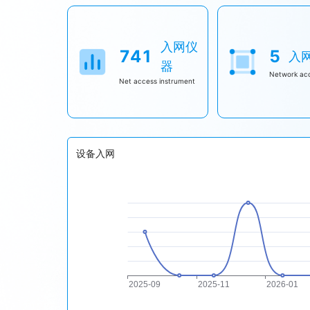
室主要依托研发投入力度大、科研活跃度高、研发条件好、科技创
产业共性技术攻关、核心装备研制、标准制订、工程技术人才培训
域、内容明确，近中远期建设目标清晰。 （二）学科类市重点实
（一）基本条件： 1.工程中心申报单位须为在本市注册登记，具
目不少于5项，且各类项目总经费不少于300万元；企业类市重点
专职研究开发人员不少于10人，其中中级职称及（或本科及以上
入网仪
元（研发经费超过2000万元的，不受该比例限制）。 （三）
员不低于50%。 3.建有专门研发机构，研究方向和技术领域明
741
5
入
室科研用房面积500平方米以上，科研仪器设备原值不低于500
场地，具备开展工程化研发、设计和试验的综合能力，研发设备原值
器
风正派民主，注重团结协作，实验室主任具有较强的组织领导和统
成果转化、人才培养、标准制定等方面已开展实质性合作并具备良
Network acc
Net access instrument
定人员应当在10人以上，其中学科类市重点实验室正高级职称或
等）。参与单位原则上不超过3家（含）。 6.具有良好的运行机
体系、管理体制和运行机制比较完善，创新文化氛围良好。 （七）
司法、行政机关依法列入联合惩戒对象名单。 （二）分类条件： 依
或省级科技计划项目1项及以上； 2.获省级以上科技奖1项及以上；
状况良好，具有较强的盈利能力和较高的管理水平，上一年度主营业
软件著作权等15项及以上； 6.主导或参与国家行业标准制定1
经费不低于企业主营业务收入的3%，或不少于200万元。 3.
条 申报单位应提供以下申报材料： （一）营业执照、事业单位法
备，推动了企业的科技进步，产生了较好的经济效益。 ---公益
的管理制度（包括人才引培、薪酬激励、成果转化、科研项目管理
500万元。近3年每年承担所申报行业（领域）的科研项目不少于
设备入网
研项目下达文件、合同书（任务书）。 （五）申报企业类市重点
的科技成果，具备良性循环的自我发展能力。 第九条 申请认定
投入材料：申报单位年度审计报告（需披露研发经费数据）、企业
程技术研究中心建设报告》。 （二）营业执照、事业单位法人证
可。 （六）申报企业类市重点实验室，需提供近3年获批准立项
类工程中心的提供上一年度研发经费投入材料（申报单位年度审计
主导或参与制订国家行业标准等相关材料。 （七）实验室专职人
认定研发经费审计报告任意一项即可）；申报公益类工程中心的提
面积的相关材料。 （九）研发仪器设备清单及相应的发票。 （
置发票或专审报告）。 （六）知识产权材料（知识产权证书）。
同（报告）或结题验收报告的项目名称页、项目组成员页和盖章页
验收报告的项目名称页、项目组成员页和盖章页）。 （八）成果
材料。 第十三条 主管单位负责对申报材料的真实性和合法性进
产品、新技术推广应用、产品质量检测报告等方面提供材料。 （
的情况，则反馈给相关单位，如有异议，可进行一次申诉复审，最
书、中级（含）以上职称证书等相关材料。 （十）联合共建协议
问题进行核实；经核实没有问题的，与公示无异议的一并予以认定。 第
度。 第十条 主管单位负责对申报材料的真实性和合法性进行初
Laboratory of ××”，其中“×× ”指具体研究方向或内
况，则反馈给相关单位，如有异议，可进行一次申诉复审，最后确
市重点实验室工作。实验室主任因调离或其它原因不能继续任职的
行核实；经核实没有问题的，与公示无异议的一并予以认定。 第四
人员包括研究人员、实验技术人员和管理人员；流动人员包括访问
建立台账。 第十二条 工程中心主任应由依托单位具有较高影响力
等。 第十七条 市重点实验室坚持创新人才管理机制，以激发科
固定人员比例不低于70%。鼓励高校、科研机构的科研人员按规