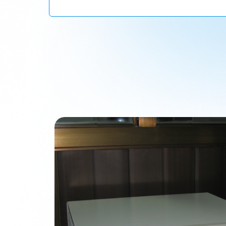
才，打造高水平科研人才队伍。 第十八条 市重点实验室根据科
体相适应的专业化人才队伍。 第十四条 工程中心应重视科研诚
效组织开展科研活动。 第十九条 市重点实验室统筹仪器设备的使
投入，建立健全内部运行机制，确保其工程中心的建设顺利进行。
放合作理念，积极吸引和对接国内外优势创新资源，通过访问学者
后所在地的主管单位审核，报市科技局备案。工程中心主任发生变
识产权管理工作。由市重点实验室完成的专著、论文等研究成果，
程中心后重新申报。 第十六条 工程中心依托单位申报市科技计
条 市重点实验室建立健全各类规章制度，明确重大决策的基本规
要出台相关支持政策，在资金、人才、税收、土地等方面给予支持，
第二十三条 市重点实验室名称、主任、研究方向、内容等重大事
程中心开展定期评估。5年为一个评估周期，每年按申报年份开展
报市科技局备案。 第二十四条 市重点实验室大力弘扬科学精神
料填报。工程中心应于评估通知规定的时间内完成评估材料填报。
人先、潜心研究、追求卓越、勇于探索的良好科研氛围。 第五章 
市科技局组织专家评议，形成评估结果。 （四）结果公布。市科
任务完成情况和创新绩效作为重要的评价标准，建立以创新质量、
本合格和不合格4个等级。鼓励有关单位将优秀等级的工程中心纳
件、经费开支、开放交流、运行管理等内容。评估考核流程为： 
效的工程中心给予支持。基本合格等级的工程中心，限期1年进行整
管部门对评估材料进行审核和初评，确认信息并出具推荐意见。 
估结果为不合格的； （三）被评估为基本合格等级后不参加整改
行确认并按有关规定予以公示和公布。 第二十六条 动态评估结
依托单位发生重大变故或其他因素导致工程中心无法继续运行的；
的，可自愿参与评估；不参与评估的，需向市科技局提出申请，其
行要求取消的； （八）存在其他应予以取消情形的。 第六章 附则
条 评估为优秀的市重点实验室，鼓励有关单位将其纳入人才激励
个月将对办法实施情况进行评估，并在有效期届满前1个月完成评
支持。基本合格等级的市重点实验室，限期1年进行整改。 第二十
的通知》（汕府科〔2022〕107号）同时废止。
规的； （二）发生重大安全事故或质量事故造成严重不良影响的
督管理的； （五）评估等级为不合格的； （六）被评估为基本合
以取消情形的。 第六章 附 则 第二十九条 本管理办法自202
并在有效期届满前1个月完成评估工作。