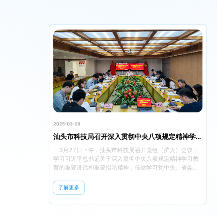
2025-03-28
汕头市科技局召开深入贯彻中央八项规定精神学习教育动员部署会
3月27日下午，汕头市科技局召开党组（扩大）会议，
学习习近平总书记关于深入贯彻中央八项规定精神学习教
育的重要讲话和重要指示精神，传达学习党中央、省委、
市委有关会议和文件精神，专题研究部署开展深入贯彻中
央八项规定精神学习教育工作。局党组书记、局长林晓娜
了解更多
主持会议并作动员部署讲话。 会议强调，在全党开展
深入贯彻中央八项规定精神学习教育，是以习近平同志为
核心的党中央作出的重大决策部署，是巩固学习贯彻习近