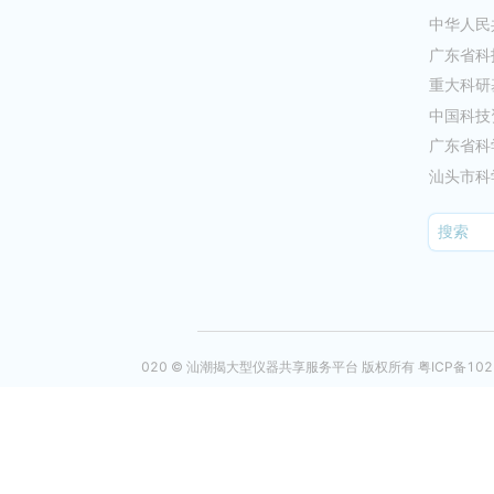
中华人民
广东省科
重大科研
中国科技
广东省科
汕头市科
020 © 汕潮揭大型仪器共享服务平台 版权所有 粤ICP备10216025号-4 |